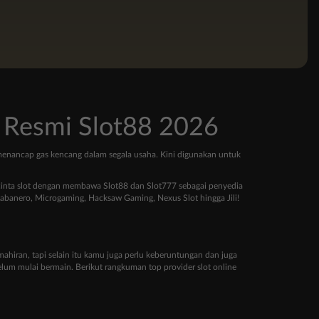
 Resmi Slot88 2026
k menancap gas kencang dalam segala usaha. Kini digunakan untuk
ecinta slot dengan membawa Slot88 dan Slot777 sebagai penyedia
y, Habanero, Microgaming, Hacksaw Gaming, Nexus Slot hingga Jili!
hiran, tapi selain itu kamu juga perlu keberuntungan dan juga
elum mulai bermain. Berikut rangkuman top provider slot online