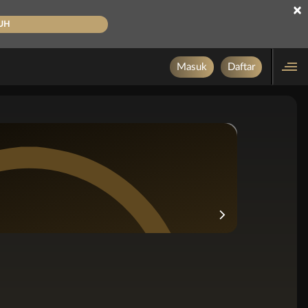
×
UH
Masuk
Daftar