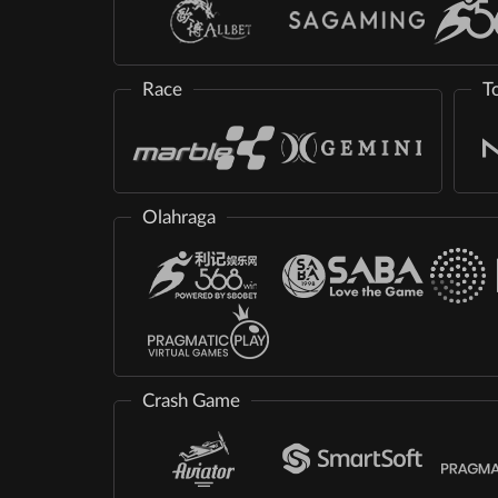
Race
T
Olahraga
Crash Game