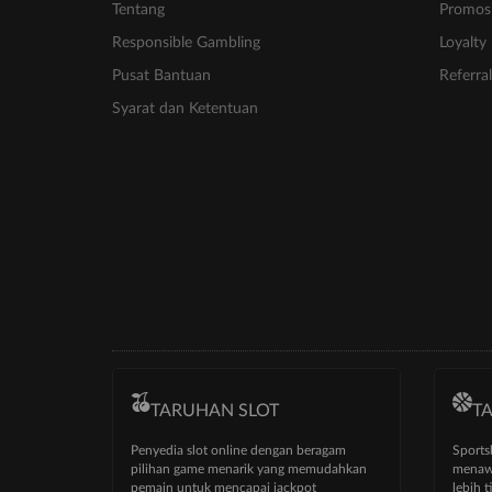
Tentang
Promos
Responsible Gambling
Loyalty
Pusat Bantuan
Referral
Syarat dan Ketentuan
TARUHAN SLOT
T
Penyedia slot online dengan beragam
Sports
pilihan game menarik yang memudahkan
menawa
pemain untuk mencapai jackpot
lebih 