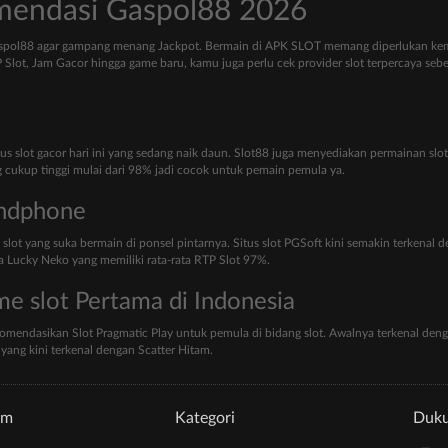
omendasi Gaspol88 2026
Gaspol88 agar gampang menang Jackpot. Bermain di APK SLOT memang diperlukan kemah
Slot, Jam Gacor hingga game baru, kamu juga perlu cek provider slot terpercaya sebe
tus slot gacor hari ini yang sedang naik daun. Slot88 juga menyediakan permainan s
 cukup tinggi mulai dari 98% jadi cocok untuk pemain pemula ya.
andphone
slot yang suka bermain di ponsel pintarnya. Situs slot PGSoft kini semakin terkena
a Lucky Neko yang memiliki rata-rata RTP Slot 97%.
 slot Pertama di Indonesia
omendasikan Slot Pragmatic Play untuk pemula di bidang slot. Awalnya terkenal deng
yang kini terkenal dengan Scatter Hitam.
rm
Kategori
Duk