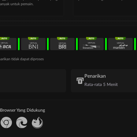
banyak untuk pemain.
arikan tidak dapat diproses
Penarikan
Rata-rata 5 Menit
Browser Yang Didukung