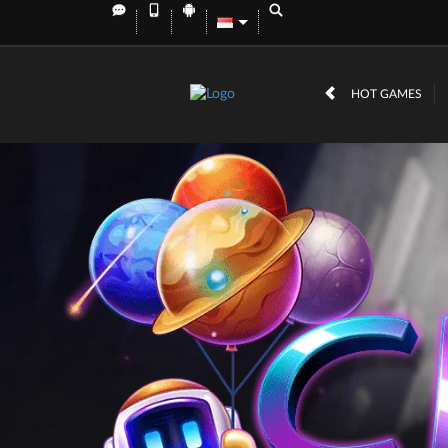
HOT GAMES