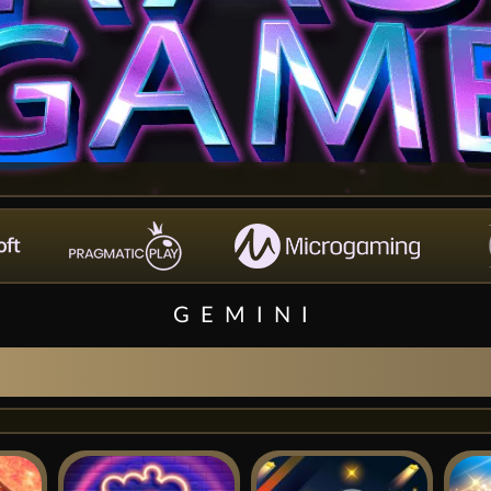
GEMINI