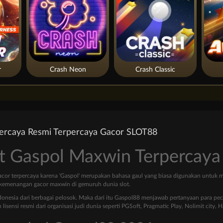
r
Crash Neon
Crash Classic
percaya Resmi Terpercaya Gacor SLOT88
t Gaspol Maxwin Terpercaya
t gacor terpercaya karena 'Gaspol' merupakan bahasa gaul yang biasa digunakan untuk
kemenangan gacor maxwin di gemuruh dunia slot.
ndonesia dari berbagai pelosok. Maka dari itu Gaspol88 menjawab pertanyaan para p
 lisensi resmi dari organisasi judi dunia seperti PGSoft, Pragmatic Play, Nolimit cit